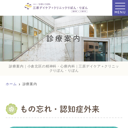
MENU
診療案内
診療案内｜小倉北区の精神科・心療内科｜三原デイケア＋クリニッ
クりぼん・りぼん
ホーム
診療案内
もの忘れ・認知症外来