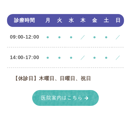
診療時間
月
火
水
木
金
土
日
09:00-12:00
●
●
●
／
●
●
／
14:00-17:00
●
●
●
／
●
●
／
【休診日】木曜日、日曜日、祝日
医院案内はこちら