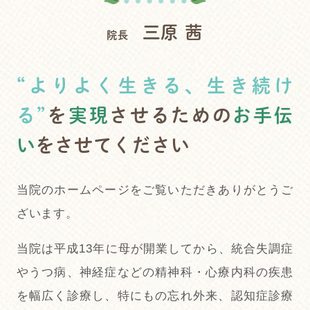
三原 茜
院長
“よりよく生きる、生き続け
る”
を
実現
させるための
お手伝
い
をさせてください
当院のホームページをご覧いただきありがとうご
ざいます。
当院は平成13年に母が開業してから、統合失調症
やうつ病、神経症などの精神科・心療内科の疾患
を幅広く診療し、特にもの忘れ外来、認知症診療